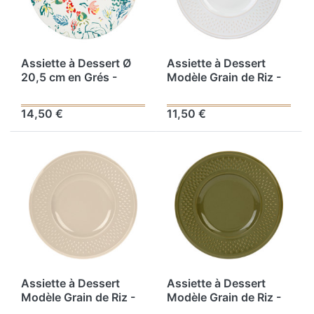
Assiette à Dessert Ø
Assiette à Dessert
20,5 cm en Grés -
Modèle Grain de Riz -
Collection A TRAVERS
Faïence Blanche - Ø 21
CHAMPS - Décor
cm
14,50 €
11,50 €
Floral Multicolore
Assiette à Dessert
Assiette à Dessert
Modèle Grain de Riz -
Modèle Grain de Riz -
Faïence Coloris Taupe
Faïence Kaki - Ø 21 cm