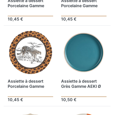
Assiette à dessert
Assiette à dessert
Porcelaine Gamme
Porcelaine Gamme
TANGANYIKA Ø 21 cm
TANGANYIKA Ø 21 cm
Coloris Blanc-marron
Coloris Blanc-marron
10,45 €
10,45 €
Décor Zèbre
Décor Eléphant
Assiette à dessert
Assiette à dessert
Porcelaine Gamme
Grès Gamme AEKI Ø
TANGANYIKA Ø 21 cm
20.5 cm Coloris Bleu
Coloris Blanc-marron
10,45 €
10,50 €
Décor Panthère