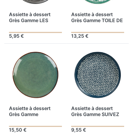
Assiette à dessert
Assiette à dessert
Grès Gamme LES
Grès Gamme TOILE DE
BOBINES DE
PRINTEMPS Ø 21 cm
CALABRES Ø 20.5 cm
Coloris Blanc-vert
5,95 €
13,25 €
Coloris Noir Décor
Décor Feuille
Relief
Assiette à dessert
Assiette à dessert
Grès Gamme
Grès Gamme SUIVEZ
CURIOSITE Ø 20 cm
L'ARTISTE Ø 20 cm
Coloris Bleu Décor Pas
15,50 €
9,55 €