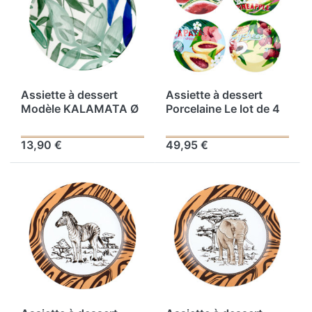
Assiette à dessert
Assiette à dessert
Modèle KALAMATA Ø
Porcelaine Le lot de 4
19 cm - Assiette en
pièces Gamme BONDI
Porcelaine avec des
BEACH Ø 20.5 cm 4
13,90 €
49,95 €
décorations florales
assortiments Coloris
bleu, blanc, vert
Multicolore Décor Fruit
Avec 1 boîte cadeau