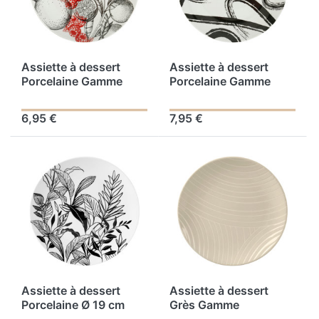
Assiette à dessert
Assiette à dessert
Porcelaine Gamme
Porcelaine Gamme
DANS MON JARDIN Ø
L'ART DU GESTE Ø 19
19 cm Coloris Noir-
cm Coloris Blanc-noir
6,95 €
7,95 €
rouge
Assiette à dessert
Assiette à dessert
Porcelaine Ø 19 cm
Grès Gamme
Coloris Noir Décor
MURMURE