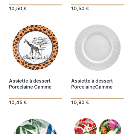
- Ø 21 cm
10,50 €
10,50 €
Assiette à dessert
Assiette à dessert
Porcelaine Gamme
PorcelaineGamme
TANGANYIKA Ø 21 cm
CALAIS CAUDRYØ
Coloris Blanc-marron
20.5 cmColoris
10,45 €
10,90 €
Décor Girafe
BlancDécor Fleur