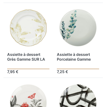
Assiette à dessert
Assiette à dessert
Grès Gamme SUR LA
Porcelaine Gamme
BRANCHE Ø 19.5 cm
NATURE BOTANIQUE
Coloris Blanc-doré
Ø 19 cm
7,95 €
7,25 €
Décor Feuille