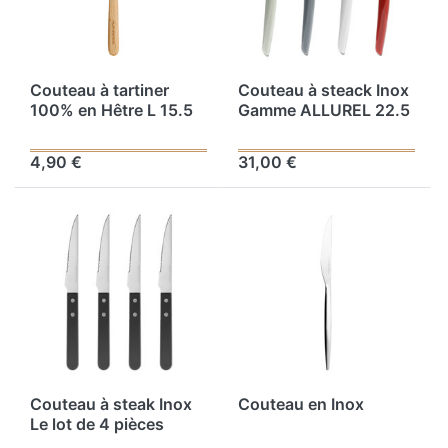
Couteau à tartiner
Couteau à steack Inox
100% en Hêtre L 15.5
Gamme ALLUREL 22.5
cm
cm Avec manche en
plastique Le lot de 4
4,90 €
31,00 €
pièces
Couteau à steak Inox
Couteau en Inox
Le lot de 4 pièces
Gamme VACIOL 22.5