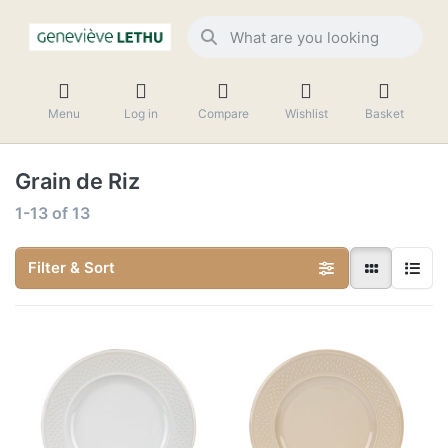
Menu
Log in
Compare
Wishlist
Basket
Grain de Riz
1-13
of
13
Filter & Sort