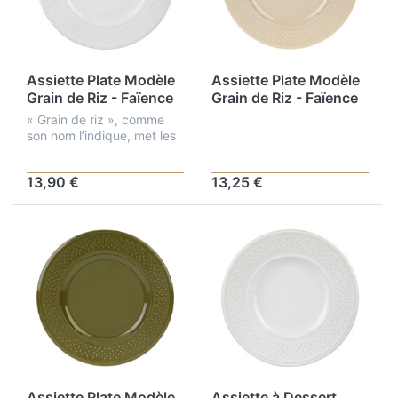
Assiette Plate Modèle
Assiette Plate Modèle
Grain de Riz - Faïence
Grain de Riz - Faïence
Blanche - Ø 27 cm
Coloris Taupe - Ø 27
« Grain de riz », comme
cm
son nom l’indique, met les
grains de riz à l’honneur !
Cette gamme, de teintes
13,90 €
13,25 €
multiples, propose une
assiette ronde, imprimée,
avec...
Assiette Plate Modèle
Assiette à Dessert