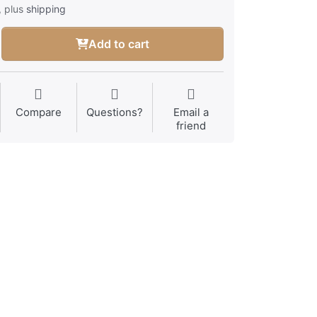
, plus
shipping
Add to cart
Compare
Questions?
Email a
friend