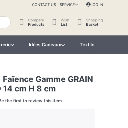
CONTACT US
SERVICE
LOG IN
Compare
Wish
Shopping
Products
List
Basket
rerie
Idées Cadeaux
Textile
Décorat
cl Faïence Gamme GRAIN
Ø 14 cm H 8 cm
Be the first to review this item