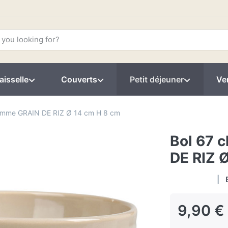
aisselle
Couverts
Petit déjeuner
Ver
Gamme GRAIN DE RIZ Ø 14 cm H 8 cm
Bol 67 
DE RIZ 
9,90 €