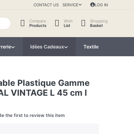
CONTACT US
SERVICE
LOG IN
Compare
Wish
Shopping
Products
List
Basket
rerie
Idées Cadeaux
Textile
Décorat
table Plastique Gamme
L VINTAGE L 45 cm l
Be the first to review this item